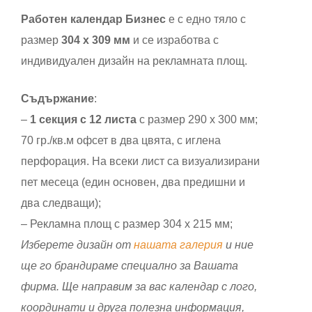
Работен календар Бизнес
е с едно тяло с
размер
304 х 309 мм
и се изработва с
индивидуален дизайн на рекламната площ.
Съдържание
:
–
1 секция с 12 листа
с размер 290 х 300 мм;
70 гр./кв.м офсет в два цвята, с иглена
перфорация. На всеки лист са визуализирани
пет месеца (един основен, два предишни и
два следващи);
– Рекламна площ с размер 304 х 215 мм;
Изберете дизайн от
нашата галерия
и ние
ще го брандираме специално за Вашата
фирма. Ще направим за вас календар с лого,
координати и друга полезна информация,