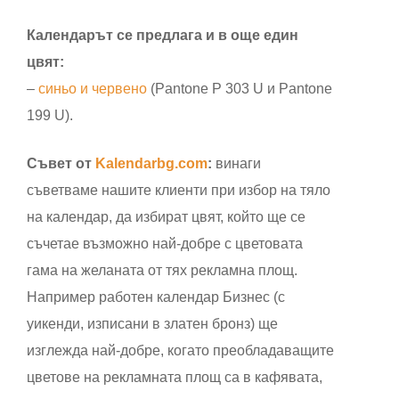
Календарът се предлага и в още един
цвят:
–
синьо и червено
(Pantone P 303 U и Pantone
199 U).
Съвет от
Kalendarbg.com
:
винаги
съветваме нашите клиенти при избор на тяло
на календар, да избират цвят, който ще се
съчетае възможно най-добре с цветовата
гама на желаната от тях рекламна площ.
Например работен календар Бизнес (с
уикенди, изписани в златен бронз) ще
изглежда най-добре, когато преобладаващите
цветове на рекламната площ са в кафявата,