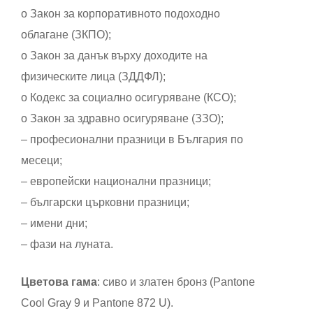
o Закон за корпоративното подоходно
облагане (ЗКПО);
o Закон за данък върху доходите на
физическите лица (ЗДДФЛ);
o Кодекс за социално осигуряване (КСО);
o Закон за здравно осигуряване (ЗЗО);
– професионални празници в България по
месеци;
– европейски национални празници;
– български църковни празници;
– имени дни;
– фази на луната.
Цветова гама
: сиво и златен бронз (Pantone
Cool Gray 9 и Pantone 872 U).